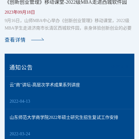
《创新创业管理》移动课堂-2022级MBA走进西城软件园
2023年09月18日
9月16日，山师MBA中心举办《创新创业管理》移动课堂，2022级
MBA学生走进济南市长清区西城软件园，亲身体验创新创业的必要
条件与成功之道，深入了解创新创业管理实践，开启一堂精彩的课
查看详情
外实践课。《创新创业管理》一直是MBA专业关注的重点，强调实
践能力的培养。山东师创集团董事长兼总经理、MBA导师高寿柏老
师带领2022级MBA学生走进西城软件园，分享创业实践经验。同学
们在高老师的带领下参观了西城软件园和山东创新谷集团。首先在
通知公告
查看更多
一楼会议大厅，......
云“商”讲坛-高层次学术成果系列讲座
2022-04-13
山东师范大学商学院2022年硕士研究生招生复试工作安排
2022-03-24